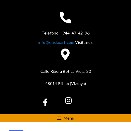
Teléfono – 944 47 42 96
info@euskoart.com
Visítanos
Calle Ribera Botica Vieja, 20
48014 Bilbao (Vizcaya)
Menu