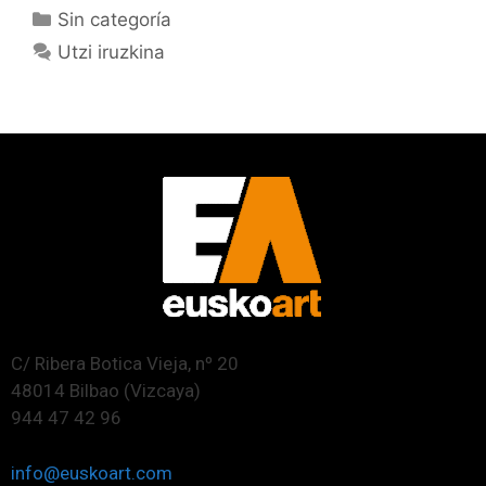
Sin categoría
Utzi iruzkina
C/ Ribera Botica Vieja, nº 20
48014 Bilbao (Vizcaya)
944 47 42 96
info@euskoart.com