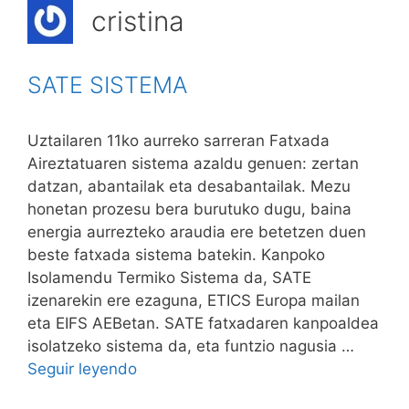
cristina
SATE SISTEMA
Uztailaren 11ko aurreko sarreran Fatxada
Aireztatuaren sistema azaldu genuen: zertan
datzan, abantailak eta desabantailak. Mezu
honetan prozesu bera burutuko dugu, baina
energia aurrezteko araudia ere betetzen duen
beste fatxada sistema batekin. Kanpoko
Isolamendu Termiko Sistema da, SATE
izenarekin ere ezaguna, ETICS Europa mailan
eta EIFS AEBetan. SATE fatxadaren kanpoaldea
isolatzeko sistema da, eta funtzio nagusia …
Seguir leyendo