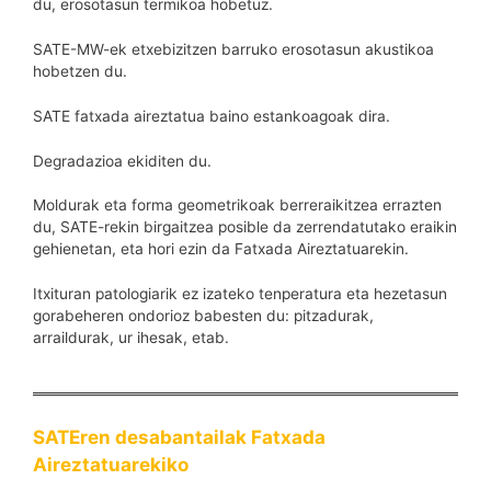
du, erosotasun termikoa hobetuz.
SATE-MW-ek etxebizitzen barruko erosotasun akustikoa
hobetzen du.
SATE fatxada aireztatua baino estankoagoak dira.
Degradazioa ekiditen du.
Moldurak eta forma geometrikoak berreraikitzea errazten
du, SATE-rekin birgaitzea posible da zerrendatutako eraikin
gehienetan, eta hori ezin da Fatxada Aireztatuarekin.
Itxituran patologiarik ez izateko tenperatura eta hezetasun
gorabeheren ondorioz babesten du: pitzadurak,
arraildurak, ur ihesak, etab.
SATEren desabantailak Fatxada
Aireztatuarekiko