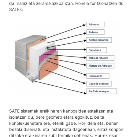
da, nahiz eta zeramikazkoa izan. Honela funtzionatzen du
SATEk:
SATE sistemak eraikinaren kanpoaldea estaltzen eta
isolatzen du, bere geometrietara egokituz, baita
konplexuenetara ere, etenik gabe. Hori dela eta, behar
bezala diseinatu eta instalatuta dagoenean, erraz konpon
ditzake eraikinaren zubi termiko gehienak. Horrek esan