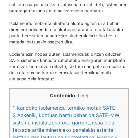
nahi du osagai bakoitza osotasunaren zati dela, sistemaren
bateragarritasuna eta emaitza onena bermatuz.
Isolamendu mota eta akabera aldatu egiten dira behar
diren errendimendu eta akaberen arabera eta fatxadako
puntu berezietan beharrezko akaberak lortzeko beste
material batzuekin osatzen dira.
Lodiera ezin hobea duten isolamenduak biltzen dituzten
SATE sistemek kanpora xahututako energiaren murrizketa
zorrotzak bermatzen dituzte, faktura energetikoa murriztu
dela eta etxean barruko erosotasun termikoa maila
altuagoa dela frogatuz.
Contenido
[
hide
]
1
Kanpoko isolamendu termiko motak SATE
2
Azkenik, kontuan hartu behar da SATE-MW
sistema instalatzeko oso garrantzitsua dela
fatxada artile mineraleko panelekin estalita
lortzen den lautasuna kontrolatzea. Horrek -