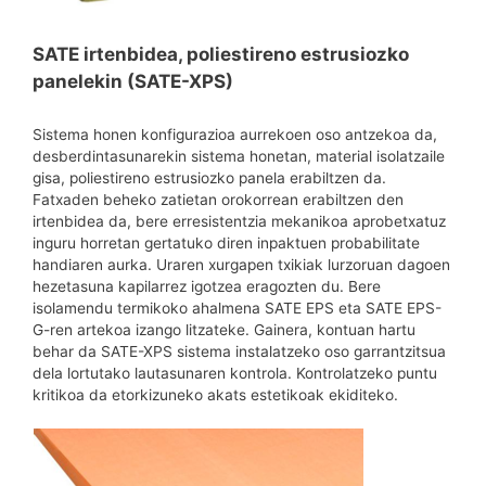
SATE irtenbidea, poliestireno estrusiozko
panelekin (SATE-XPS)
Sistema honen konfigurazioa aurrekoen oso antzekoa da,
desberdintasunarekin sistema honetan, material isolatzaile
gisa, poliestireno estrusiozko panela erabiltzen da.
Fatxaden beheko zatietan orokorrean erabiltzen den
irtenbidea da, bere erresistentzia mekanikoa aprobetxatuz
inguru horretan gertatuko diren inpaktuen probabilitate
handiaren aurka. Uraren xurgapen txikiak lurzoruan dagoen
hezetasuna kapilarrez igotzea eragozten du. Bere
isolamendu termikoko ahalmena SATE EPS eta SATE EPS-
G-ren artekoa izango litzateke. Gainera, kontuan hartu
behar da SATE-XPS sistema instalatzeko oso garrantzitsua
dela lortutako lautasunaren kontrola. Kontrolatzeko puntu
kritikoa da etorkizuneko akats estetikoak ekiditeko.