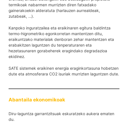
termikoak nabarmen murrizten diren fatxadako
gainerakoekin alderatuta (harlauzen aurrealdeak,
zutabeak, …).
Kanpoko inguratzailea eta eraikinaren egitura baldintza
termo-higrometriko egonkorretan mantentzen ditu,
eraikuntzako materialak denboran zehar mantentzen eta
erabakitzen laguntzen du tenperaturaren eta
hezetasunaren gorabeherek eragindako degradazioa
ekidinez.
SATE sistemek eraikinen energia eraginkortasuna hobetzen
dute eta atmosferara CO2 isuriak murrizten laguntzen dute.
Abantaila ekonomikoak
Diru-laguntza garrantzitsuak eskuratzeko aukera ematen
du.