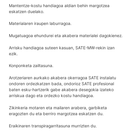
Mantentze-kostu handiagoa aldian behin margotzea
eskatzen duelako.
Materialaren iraupen laburragoa.
Mugatuagoa ehundurei eta akabera materialei dagokienez.
Arrisku handiagoa suteen kasuan, SATE-MW-rekin izan
ezik.
Konponketa zailtasuna.
Arotzeriaren aurkako akabera okerragoa SATE instalatu
ondoren ordezkatzen bada, ondorioz SATE profesional
baten esku-hartzerik gabe akabera desegokia izateko
arriskua dago eta ordezko kostu handiagoa.
Zikinkeria motaren eta mailaren arabera, garbiketa
eragozten du eta berriro margotzea eskatzen du.
Eraikinaren transpiragarritasuna murrizten du.