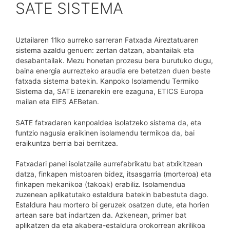
SATE SISTEMA
Uztailaren 11ko aurreko sarreran Fatxada Aireztatuaren
sistema azaldu genuen: zertan datzan, abantailak eta
desabantailak. Mezu honetan prozesu bera burutuko dugu,
baina energia aurrezteko araudia ere betetzen duen beste
fatxada sistema batekin. Kanpoko Isolamendu Termiko
Sistema da, SATE izenarekin ere ezaguna, ETICS Europa
mailan eta EIFS AEBetan.
SATE fatxadaren kanpoaldea isolatzeko sistema da, eta
funtzio nagusia eraikinen isolamendu termikoa da, bai
eraikuntza berria bai berritzea.
Fatxadari panel isolatzaile aurrefabrikatu bat atxikitzean
datza, finkapen mistoaren bidez, itsasgarria (morteroa) eta
finkapen mekanikoa (takoak) erabiliz. Isolamendua
zuzenean aplikatutako estaldura batekin babestuta dago.
Estaldura hau mortero bi geruzek osatzen dute, eta horien
artean sare bat indartzen da. Azkenean, primer bat
aplikatzen da eta akabera-estaldura orokorrean akrilikoa