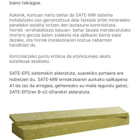
baino txikiagoa.
Azkenik, kontuan hartu behar da SATE-MW sistema
instalatzeko oso garrantzitsua dela fatxada artile mineraleko
panelekin estalita lortzen den lautasuna kontrolatzea.
Horrek -errehabilitazio kasuan- behar bezala menderatutako
mortero geruza baten zulaketa eta aplikazio berria eska
dezake, eta horrek instalazioaren kostua nabarmen
handitzen du.
Kontrolatzeko puntu kritikoa da etorkizuneko akats
estetikoak ekiditeko.
SATE-EPS sistemekin alderatuta, suarekiko portaera ere
hobetzen du. SATE-MW erreakzioaren aurkako sailkapena
A1 da (ez da erregaia, gehienezko su-maila lagundu gabe),
SATE-EPSren B-s2-d0arekin alderatuta.