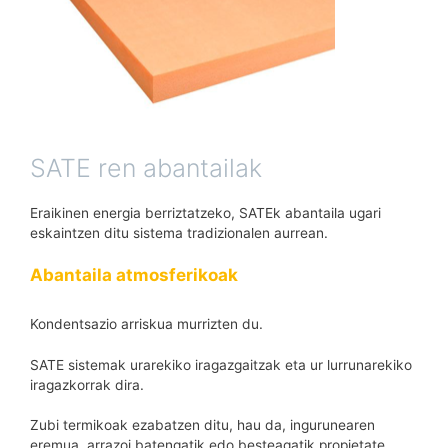
SATE ren abantailak
Eraikinen energia berriztatzeko, SATEk abantaila ugari
eskaintzen ditu sistema tradizionalen aurrean.
Abantaila atmosferikoak
Kondentsazio arriskua murrizten du.
SATE sistemak urarekiko iragazgaitzak eta ur lurrunarekiko
iragazkorrak dira.
Zubi termikoak ezabatzen ditu, hau da, ingurunearen
eremua, arrazoi batengatik edo besteagatik propietate