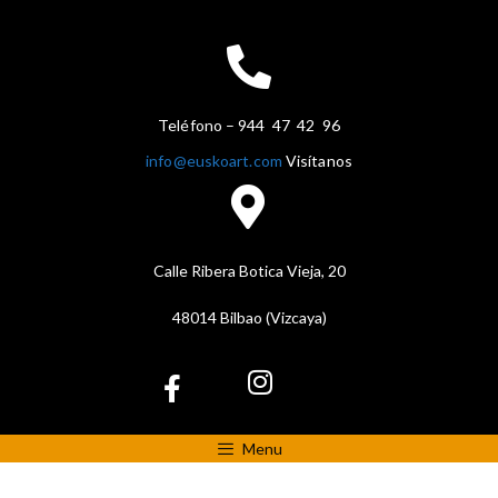
Teléfono – 944 47 42 96
info@euskoart.com
Visítanos
Calle Ribera Botica Vieja, 20
48014 Bilbao (Vizcaya)
Menu