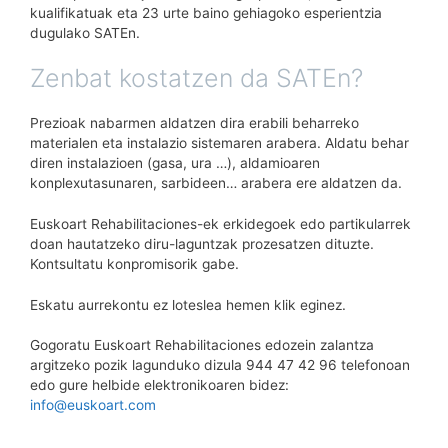
kualifikatuak eta 23 urte baino gehiagoko esperientzia
dugulako SATEn.
Zenbat kostatzen da SATEn?
Prezioak nabarmen aldatzen dira erabili beharreko
materialen eta instalazio sistemaren arabera. Aldatu behar
diren instalazioen (gasa, ura …), aldamioaren
konplexutasunaren, sarbideen… arabera ere aldatzen da.
Euskoart Rehabilitaciones-ek erkidegoek edo partikularrek
doan hautatzeko diru-laguntzak prozesatzen dituzte.
Kontsultatu konpromisorik gabe.
Eskatu aurrekontu ez loteslea hemen klik eginez.
Gogoratu Euskoart Rehabilitaciones edozein zalantza
argitzeko pozik lagunduko dizula 944 47 42 96 telefonoan
edo gure helbide elektronikoaren bidez:
info@euskoart.com