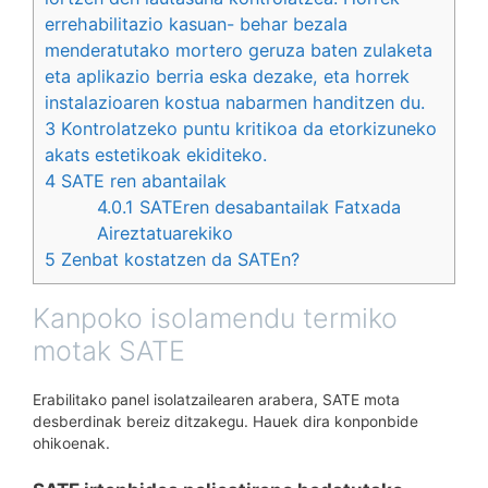
errehabilitazio kasuan- behar bezala
menderatutako mortero geruza baten zulaketa
eta aplikazio berria eska dezake, eta horrek
instalazioaren kostua nabarmen handitzen du.
3
Kontrolatzeko puntu kritikoa da etorkizuneko
akats estetikoak ekiditeko.
4
SATE ren abantailak
4.0.1
SATEren desabantailak Fatxada
Aireztatuarekiko
5
Zenbat kostatzen da SATEn?
Kanpoko isolamendu termiko
motak SATE
Erabilitako panel isolatzailearen arabera, SATE mota
desberdinak bereiz ditzakegu. Hauek dira konponbide
ohikoenak.