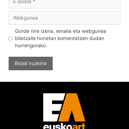
Gorde nire izena, emaila eta webgunea
bilatzaile honetan komentatzen dudan
hurrengorako.