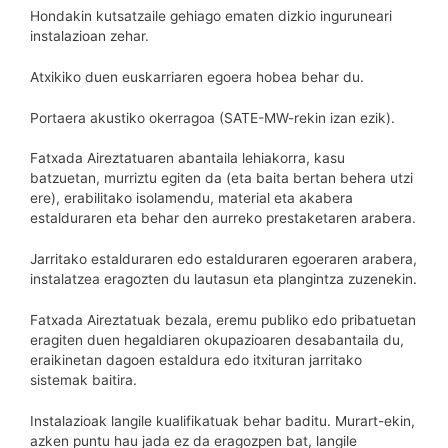
Hondakin kutsatzaile gehiago ematen dizkio inguruneari
instalazioan zehar.
Atxikiko duen euskarriaren egoera hobea behar du.
Portaera akustiko okerragoa (SATE-MW-rekin izan ezik).
Fatxada Aireztatuaren abantaila lehiakorra, kasu
batzuetan, murriztu egiten da (eta baita bertan behera utzi
ere), erabilitako isolamendu, material eta akabera
estalduraren eta behar den aurreko prestaketaren arabera.
Jarritako estalduraren edo estalduraren egoeraren arabera,
instalatzea eragozten du lautasun eta plangintza zuzenekin.
Fatxada Aireztatuak bezala, eremu publiko edo pribatuetan
eragiten duen hegaldiaren okupazioaren desabantaila du,
eraikinetan dagoen estaldura edo itxituran jarritako
sistemak baitira.
Instalazioak langile kualifikatuak behar baditu. Murart-ekin,
azken puntu hau jada ez da eragozpen bat, langile