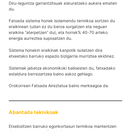
Diru-laguntza garrantzitsuak eskuratzeko aukera ematen
du.
Fatxada sistema honek isolamendu termikoa sortzen du
eraikinean (udan ez du beroa xurgatzen eta neguan
eraikina “aterpetzen” du), eta horrek% 40-70 arteko
energia aurreztea suposatzen du.
Sistema honekin eraikinak kanpotik isolatzen dira
etxeetako barruko espazio bizigarria murriztea ekidinez.
Sistemak jabetza ekonomikoki balioesten du, fatxadako
estaldura berrezartzea baino askoz gehiago.
Orokorrean Fatxada Aireztatua baino merkeagoa da.
Abantaila teknikoak
Etxebizitzen barruko egonkortasun termikoa mantentzen