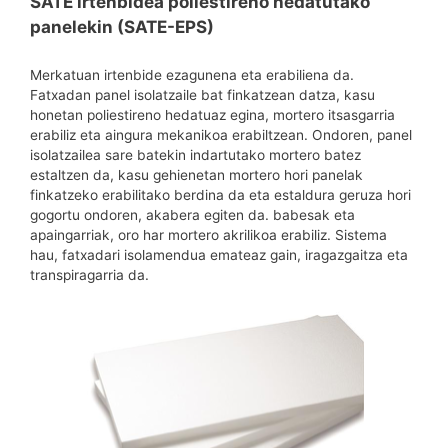
SATE irtenbidea poliestireno hedatutako
panelekin (SATE-EPS)
Merkatuan irtenbide ezagunena eta erabiliena da.
Fatxadan panel isolatzaile bat finkatzean datza, kasu
honetan poliestireno hedatuaz egina, mortero itsasgarria
erabiliz eta aingura mekanikoa erabiltzean. Ondoren, panel
isolatzailea sare batekin indartutako mortero batez
estaltzen da, kasu gehienetan mortero hori panelak
finkatzeko erabilitako berdina da eta estaldura geruza hori
gogortu ondoren, akabera egiten da. babesak eta
apaingarriak, oro har mortero akrilikoa erabiliz. Sistema
hau, fatxadari isolamendua emateaz gain, iragazgaitza eta
transpiragarria da.