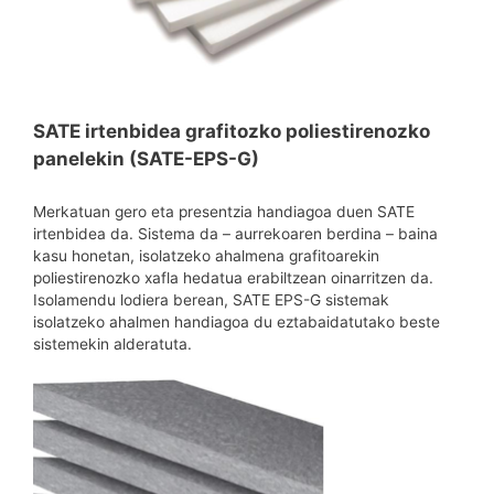
SATE irtenbidea grafitozko poliestirenozko
panelekin (SATE-EPS-G)
Merkatuan gero eta presentzia handiagoa duen SATE
irtenbidea da. Sistema da – aurrekoaren berdina – baina
kasu honetan, isolatzeko ahalmena grafitoarekin
poliestirenozko xafla hedatua erabiltzean oinarritzen da.
Isolamendu lodiera berean, SATE EPS-G sistemak
isolatzeko ahalmen handiagoa du eztabaidatutako beste
sistemekin alderatuta.