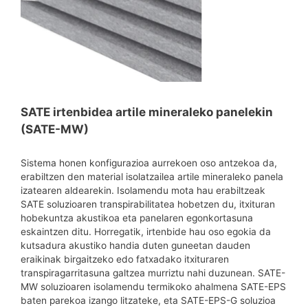
SATE irtenbidea artile mineraleko panelekin
(SATE-MW)
Sistema honen konfigurazioa aurrekoen oso antzekoa da,
erabiltzen den material isolatzailea artile mineraleko panela
izatearen aldearekin. Isolamendu mota hau erabiltzeak
SATE soluzioaren transpirabilitatea hobetzen du, itxituran
hobekuntza akustikoa eta panelaren egonkortasuna
eskaintzen ditu. Horregatik, irtenbide hau oso egokia da
kutsadura akustiko handia duten guneetan dauden
eraikinak birgaitzeko edo fatxadako itxituraren
transpiragarritasuna galtzea murriztu nahi duzunean. SATE-
MW soluzioaren isolamendu termikoko ahalmena SATE-EPS
baten parekoa izango litzateke, eta SATE-EPS-G soluzioa