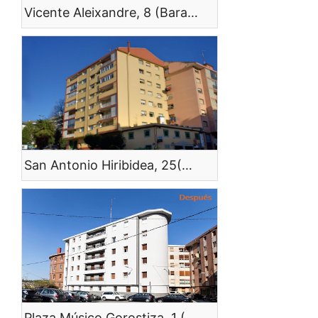
Vicente Aleixandre, 8 (Barakaldo)
San Antonio Hiribidea, 25(Etxebarri)
Plaza Músico Gorostiza, 1 (Erandio)